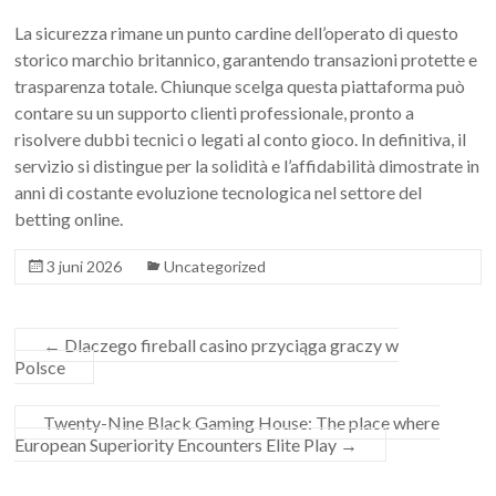
La sicurezza rimane un punto cardine dell’operato di questo
storico marchio britannico, garantendo transazioni protette e
trasparenza totale. Chiunque scelga questa piattaforma può
contare su un supporto clienti professionale, pronto a
risolvere dubbi tecnici o legati al conto gioco. In definitiva, il
servizio si distingue per la solidità e l’affidabilità dimostrate in
anni di costante evoluzione tecnologica nel settore del
betting online.
3 juni 2026
Uncategorized
←
Dlaczego fireball casino przyciąga graczy w
Polsce
Twenty-Nine Black Gaming House: The place where
European Superiority Encounters Elite Play
→