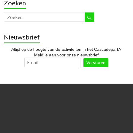
Zoeken
Nieuwsbrief
Altijd op de hoogte van de activiteiten in het Cascadepark?
Meld je aan voor onze nieuwsbrief