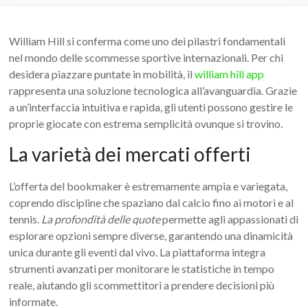
William Hill si conferma come uno dei pilastri fondamentali
nel mondo delle scommesse sportive internazionali. Per chi
desidera piazzare puntate in mobilità, il
william hill app
rappresenta una soluzione tecnologica all’avanguardia. Grazie
a un’interfaccia intuitiva e rapida, gli utenti possono gestire le
proprie giocate con estrema semplicità ovunque si trovino.
La varietà dei mercati offerti
L’offerta del bookmaker è estremamente ampia e variegata,
coprendo discipline che spaziano dal calcio fino ai motori e al
tennis.
La profondità delle quote
permette agli appassionati di
esplorare opzioni sempre diverse, garantendo una dinamicità
unica durante gli eventi dal vivo. La piattaforma integra
strumenti avanzati per monitorare le statistiche in tempo
reale, aiutando gli scommettitori a prendere decisioni più
informate.